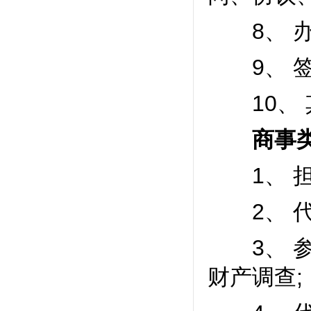
8、 办
9、 签
10、 
商事类
1、 担
2、 代
3、 参
财产调查;