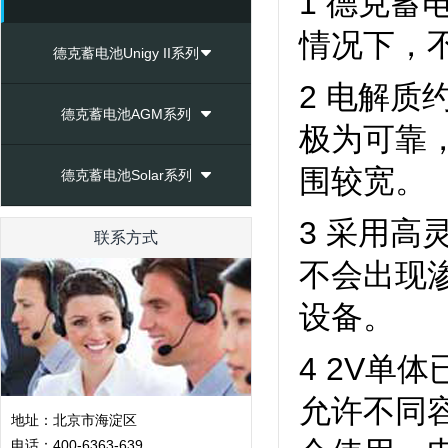
1 德克
情况下，
德克蓄电池Unigy II系列
2 电解质
德克蓄电池AGM系列
极为可靠
围较宽。
德克蓄电池Solar系列
3 采用
联系方式
不会出现
设备。
4 2V单
允许不同
地址：北京市海淀区
电话：400-6363-639