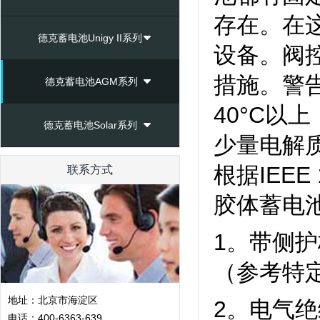
存在。在
德克蓄电池Unigy II系列
设备。阀
措施。警
德克蓄电池AGM系列
40°C以
德克蓄电池Solar系列
少量电解
根据IEE
联系方式
胶体蓄电
1。带侧
（参考特
地址：北京市海淀区
2。电气
电话：400-6363-639