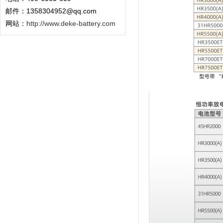
邮件：1358304952@qq.com
网站：
http://www.deke-battery.com