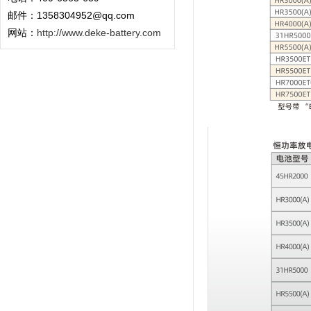
邮件：1358304952@qq.com
网站：
http://www.deke-battery.com