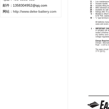
邮件：1358304952@qq.com
网站：
http://www.deke-battery.com