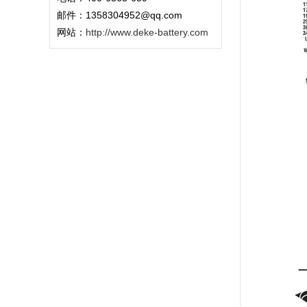
邮件：1358304952@qq.com
网站：
http://www.deke-battery.com